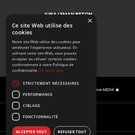
JURA LEMAN BETON
×
BUREAUX ADMINISTRATIFS
Ce site Web utilise des
cookies
175 Rue de l'Aiglette Sud
F-01170 Gex
Notre site Web utilise des cookies pour
améliorer l'expérience utilisateur. En
utilisant notre site Web, vous pouvez
T. +33 4 50 20 82 22
accepter ou refuser certains cookies
conformément à notre Politique de
confidentialité.
En savoir plus
STRICTEMENT NÉCESSAIRES
© 2026 Rock & Wall - Réalisé par
Interactive MEDIA
.
PERFORMANCE
CIBLAGE
FONCTIONNALITÉ
ACCEPTER TOUT
REFUSER TOUT